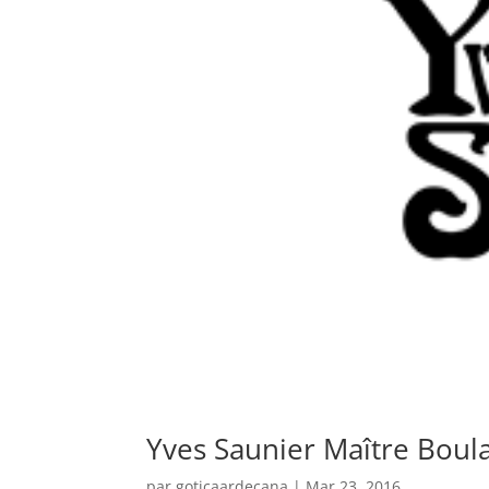
Yves Saunier Maître Boul
par
goticaardecana
|
Mar 23, 2016