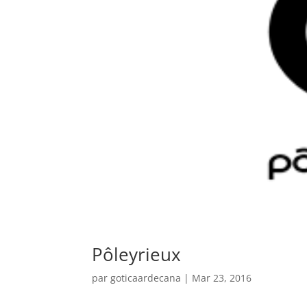
Pôleyrieux
par
goticaardecana
|
Mar 23, 2016