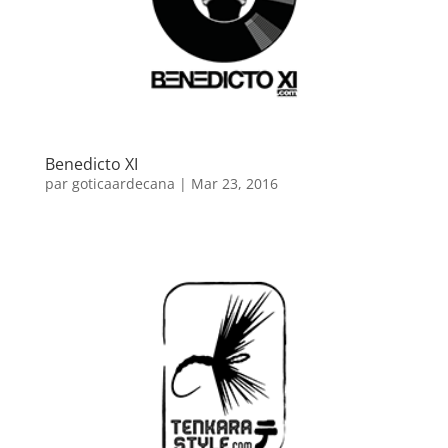
Benedicto XI
par
goticaardecana
|
Mar 23, 2016