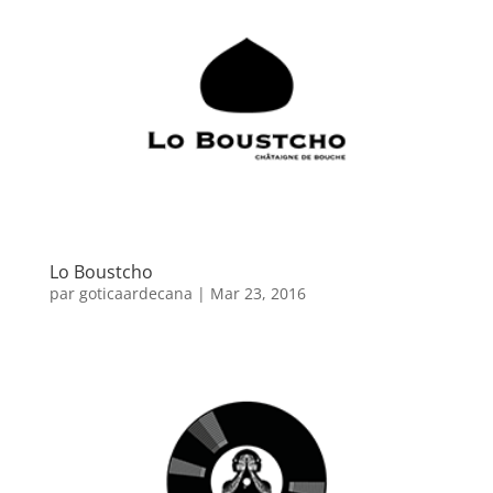
Lo Boustcho
par
goticaardecana
|
Mar 23, 2016