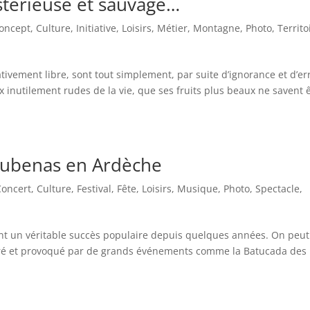
térieuse et sauvage…
oncept
,
Culture
,
Initiative
,
Loisirs
,
Métier
,
Montagne
,
Photo
,
Territo
ivement libre, sont tout simplement, par suite d’ignorance et d’er
aux inutilement rudes de la vie, que ses fruits plus beaux ne savent 
Aubenas en Ardèche
Concert
,
Culture
,
Festival
,
Fête
,
Loisirs
,
Musique
,
Photo
,
Spectacle
,
t un véritable succès populaire depuis quelques années. On peut
acré et provoqué par de grands événements comme la Batucada des