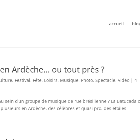
accueil
blo
en Ardèche… ou tout près ?
ulture
,
Festival
,
Fête
,
Loisirs
,
Musique
,
Photo
,
Spectacle
,
Vidéo
|
4
 au sein d’un groupe de musique de rue brésilienne ? La Batucada 
e plusieurs en Ardèche, des célèbres et quasi pro, des étoiles