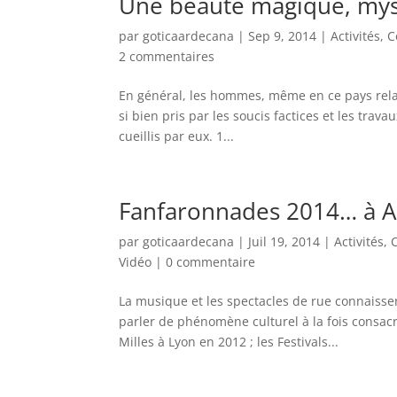
Une beauté magique, mys
par
goticaardecana
|
Sep 9, 2014
|
Activités
,
C
2 commentaires
En général, les hommes, même en ce pays relat
si bien pris par les soucis factices et les trav
cueillis par eux. 1...
Fanfaronnades 2014… à 
par
goticaardecana
|
Juil 19, 2014
|
Activités
,
Vidéo
|
0 commentaire
La musique et les spectacles de rue connaissen
parler de phénomène culturel à la fois cons
Milles à Lyon en 2012 ; les Festivals...