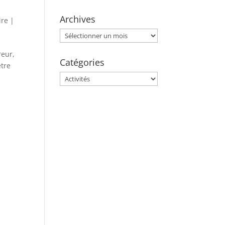
Archives
ire
|
Archives
reur,
Catégories
être
Catégories