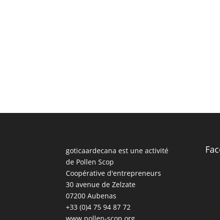
Fac
goticaardecana est une activité
de Pollen Scop
Coopérative d'entrepreneurs
30 avenue de Zelzate
07200 Aubenas
+33 (0)4 75 94 87 72
www.pollen-scop.org