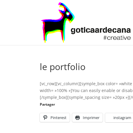
le portfolio
[vc_row][vc_column][symple_box color= »white » 
width= »100% »]You can easily enable or disable
[/symple_box][symple_spacing size= »20px »][/
Partager
Pinterest
Imprimer
instagram