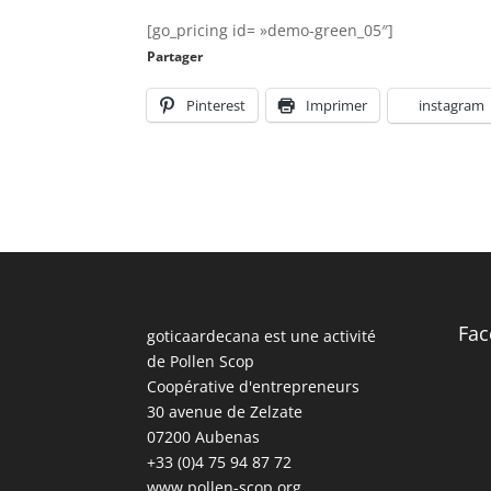
[go_pricing id= »demo-green_05″]
Partager
Pinterest
Imprimer
instagram
Fac
goticaardecana est une activité
de Pollen Scop
Coopérative d'entrepreneurs
30 avenue de Zelzate
07200 Aubenas
+33 (0)4 75 94 87 72
www.pollen-scop.org