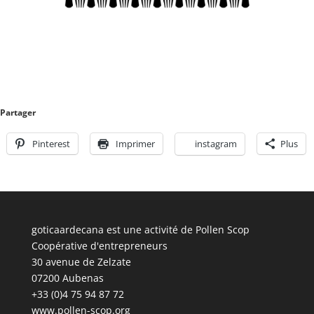
Partager
Pinterest
Imprimer
instagram
Plus
goticaardecana est une activité de Pollen Scop
Coopérative d'entrepreneurs
30 avenue de Zelzate
07200 Aubenas
+33 (0)4 75 94 87 72
www.pollen-scop.org