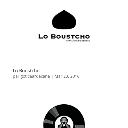
Lo Boustcho
par
goticaardecana
|
Mar 23, 2016