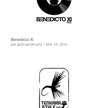
Benedicto XI
par
goticaardecana
|
Mar 23, 2016