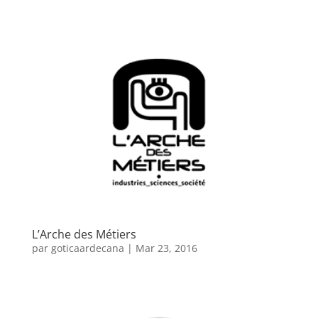
L’Arche des Métiers
par
goticaardecana
|
Mar 23, 2016