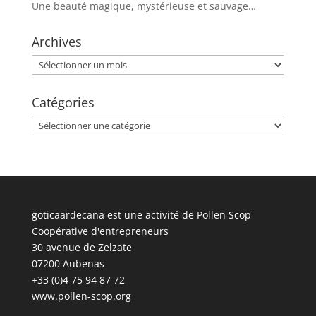
Une beauté magique, mystérieuse et sauvage…
Archives
Archives
Catégories
Catégories
goticaardecana est une activité de Pollen Scop
Coopérative d'entrepreneurs
30 avenue de Zelzate
07200 Aubenas
+33 (0)4 75 94 87 72
www.pollen-scop.org