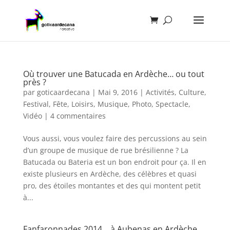
Où trouver une Batucada en Ardèche… ou tout
près ?
par
goticaardecana
|
Mai 9, 2016
|
Activités
,
Culture
,
Festival
,
Fête
,
Loisirs
,
Musique
,
Photo
,
Spectacle
,
Vidéo
|
4 commentaires
Vous aussi, vous voulez faire des percussions au sein
d’un groupe de musique de rue brésilienne ? La
Batucada ou Bateria est un bon endroit pour ça. Il en
existe plusieurs en Ardèche, des célèbres et quasi
pro, des étoiles montantes et des qui montent petit
à...
Fanfaronnades 2014… à Aubenas en Ardèche